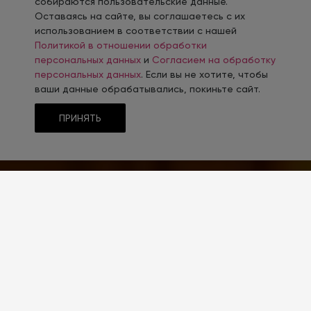
собираются пользовательские данные.
Оставаясь на сайте, вы соглашаетесь с их
использованием в соответствии с нашей
Политикой в отношении обработки
персональных данных
и
Согласием на обработку
персональных данных
. Если вы не хотите, чтобы
ваши данные обрабатывались, покиньте сайт.
ПРИНЯТЬ
ТЕМАТИКА
Оборудование
ТИП CMS
1С-Битрикс