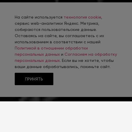
На сайте используется
технология cookie
,
сервис web-аналитики Яндекс. Метрика,
собираются пользовательские данные.
Оставаясь на сайте, вы соглашаетесь с их
использованием в соответствии с нашей
Политикой в отношении обработки
персональных данных
и
Согласием на обработку
персональных данных
. Если вы не хотите, чтобы
ваши данные обрабатывались, покиньте сайт.
ПРИНЯТЬ
ТЕМАТИКА
Металлопродукция