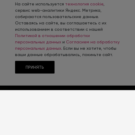
На сайте используется
технология cookie
,
сервис web-аналитики Яндекс. Метрика,
собираются пользовательские данные.
Оставаясь на сайте, вы соглашаетесь с их
использованием в соответствии с нашей
Политикой в отношении обработки
персональных данных
и
Согласием на обработку
персональных данных
. Если вы не хотите, чтобы
ваши данные обрабатывались, покиньте сайт.
ПРИНЯТЬ
ТЕМАТИКА