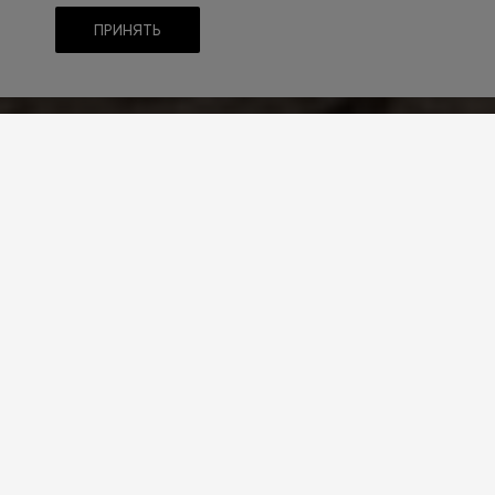
ПРИНЯТЬ
ТИП CMS
1С-Битрикс
РЕШЕНИЕ САЙТА
INTEC.Universe
РАЗРАБОТЧИК
Партнер INTEC