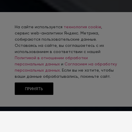
На сайте используется
технология cookie
,
сервис web-аналитики Яндекс. Метрика,
собираются пользовательские данные.
Оставаясь на сайте, вы соглашаетесь с их
использованием в соответствии с нашей
Политикой в отношении обработки
персональных данных
и
Согласием на обработку
персональных данных
. Если вы не хотите, чтобы
ваши данные обрабатывались, покиньте сайт.
ПРИНЯТЬ
ТИП CMS