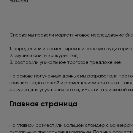
бизнеса.
Сперва мы провели маркетинговое исследование бизн
1. определили и сегментировали целевую аудиторию
2. изучили сайты конкурентов;
3. составили уникальное торговое предложение.
На основе полученных данных мы разработали прото
занялись подготовкой и размещением контента. Так
ресурса для улучшения его видимости в поисковой в
Главная страница
На главной разместили большой слайдер с баннера
актуальные предложения компании. Под ним размест