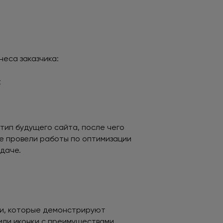
еса заказчика:
;
тип будущего сайта, после чего
же провели работы по оптимизации
ыдаче.
ми, которые демонстрируют
или иконки с преимуществами,