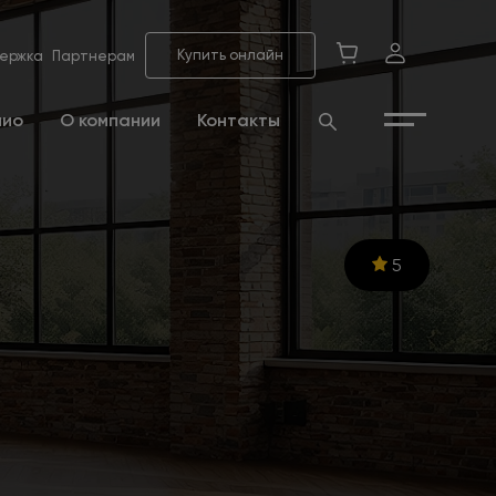
Купить онлайн
ержка
Партнерам
лио
О компании
Контакты
5