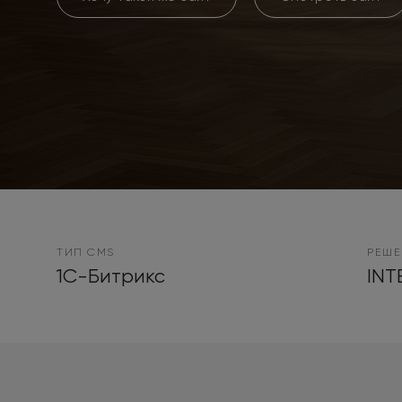
ТИП CMS
РЕШЕ
1С-Битрикс
INT