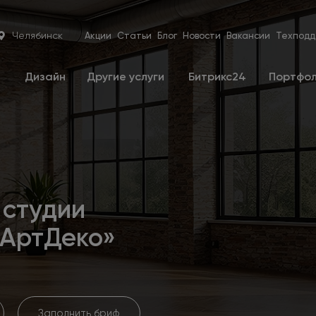
Челябинск
Акции
Статьи
Блог
Новости
Вакансии
Техподд
е
Дизайн
Другие услуги
Битрикс24
Портфо
 студии
«АртДеко»
Заполнить бриф