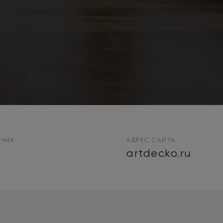
ТЧИК
АДРЕС САЙТА
C
artdecko.ru