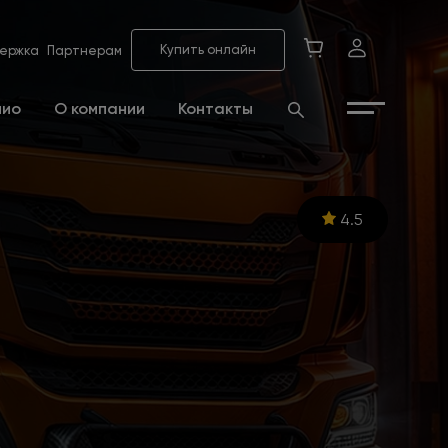
Купить онлайн
ержка
Партнерам
лио
О компании
Контакты
4.5