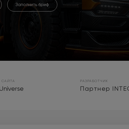
Заполнить бриф
 САЙТА
РАЗРАБОТЧИК
Universe
Партнер INTE