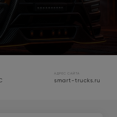
АДРЕС САЙТА
C
smart-trucks.ru