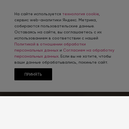
На сайте используется
технология cookie
,
сервис web-аналитики Яндекс. Метрика,
собираются пользовательские данные.
Оставаясь на сайте, вы соглашаетесь с их
использованием в соответствии с нашей
Политикой в отношении обработки
персональных данных
и
Согласием на обработку
персональных данных
. Если вы не хотите, чтобы
ваши данные обрабатывались, покиньте сайт.
ПРИНЯТЬ
ТЕМАТИКА
Монтаж конструкций