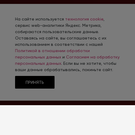
На сайте используется
технология cookie
,
сервис web-аналитики Яндекс. Метрика,
собираются пользовательские данные.
Оставаясь на сайте, вы соглашаетесь с их
использованием в соответствии с нашей
Политикой в отношении обработки
персональных данных
и
Согласием на обработку
персональных данных
. Если вы не хотите, чтобы
ваши данные обрабатывались, покиньте сайт.
ПРИНЯТЬ
ТЕМАТИКА
Рекламные услуги