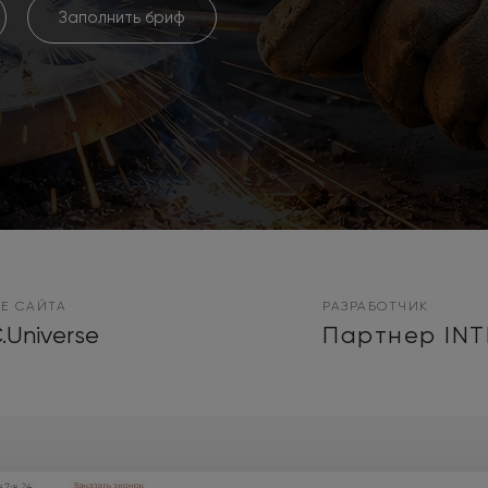
Заполнить бриф
Е САЙТА
РАЗРАБОТЧИК
.Universe
Партнер IN