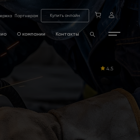
Купить онлайн
ержка
Партнерам
лио
О компании
Контакты
4.5