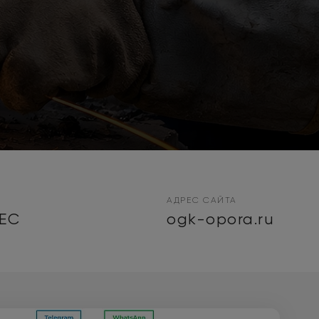
АДРЕС САЙТА
TEC
ogk-opora.ru