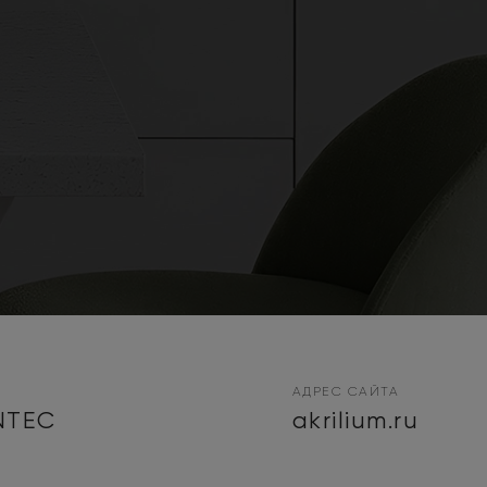
АДРЕС САЙТА
NTEC
akrilium.ru