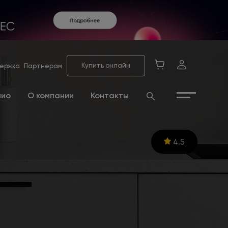
Купить онлайн
ержка
Партнерам
лио
О компании
Контакты
4.5