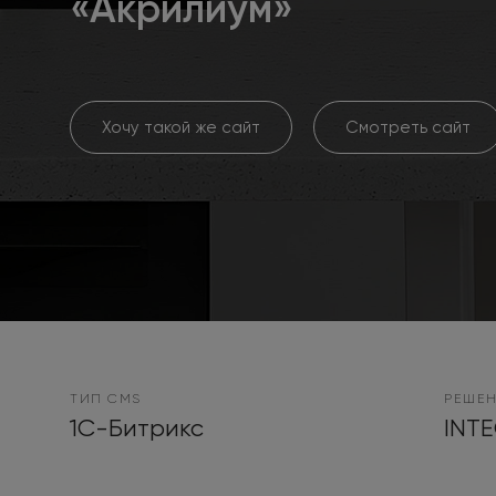
«Акрилиум»
Хочу такой же сайт
Смотреть сайт
ТИП CMS
РЕШЕН
1С-Битрикс
INTE