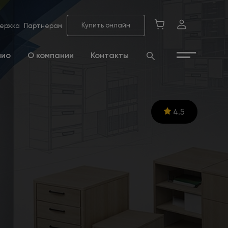
Купить онлайн
ержка
Партнерам
лио
О компании
Контакты
4.5