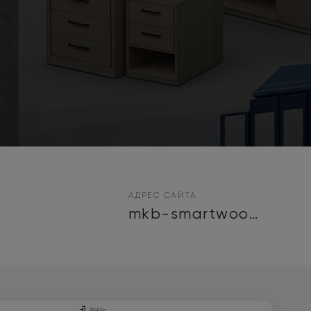
АДРЕС САЙТА
mkb-smartwood.ru