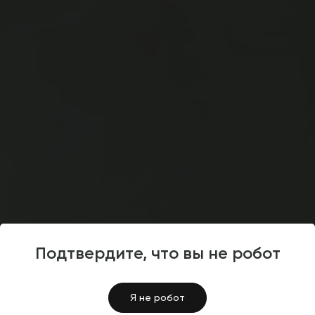
Сайты партнеров
Подтвердите, что вы не робот
4.5
Ремонт и дизайн помещений
Я не робот