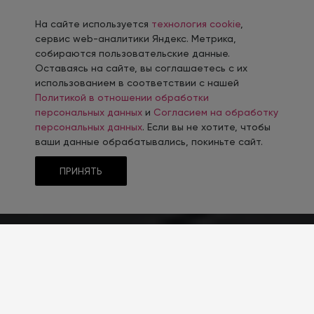
На сайте используется
технология cookie
,
сервис web-аналитики Яндекс. Метрика,
собираются пользовательские данные.
Оставаясь на сайте, вы соглашаетесь с их
использованием в соответствии с нашей
Политикой в отношении обработки
персональных данных
и
Согласием на обработку
персональных данных
. Если вы не хотите, чтобы
ваши данные обрабатывались, покиньте сайт.
ПРИНЯТЬ
ТИП CMS
1С-Битрикс