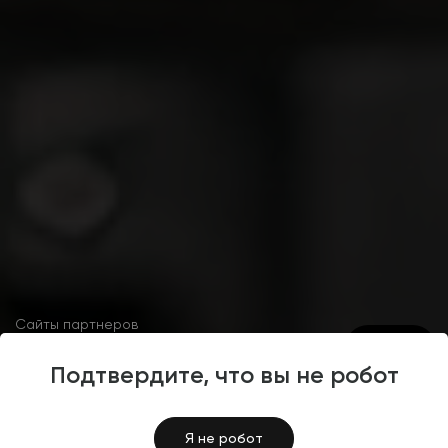
Сайты партнеров
4.5
Подтвердите, что вы не робот
Разработка сайта для
дистрибьютора
Я не робот