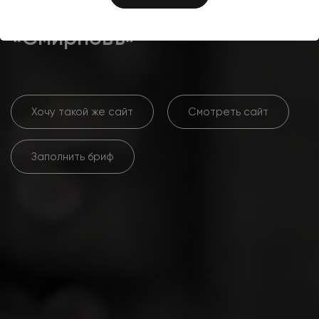
холодильного оборудования
«Смирновъ»
Хочу такой же сайт
Смотреть сайт
Заполнить бриф