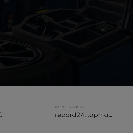
АДРЕС САЙТА
C
record24.topman.site