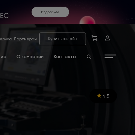
Купить онлайн
ержка
Партнерам
лио
О компании
Контакты
4.5