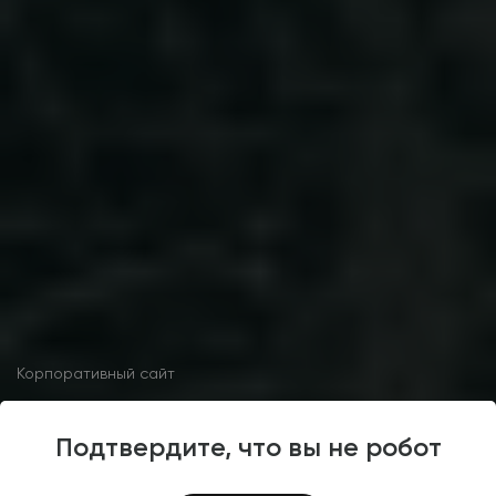
Корпоративный сайт
Подтвердите, что вы не робот
Разработка корпоративного
сайта «Агентство