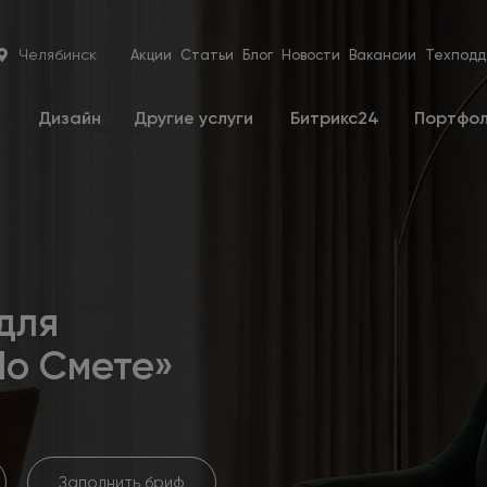
Челябинск
Акции
Статьи
Блог
Новости
Вакансии
Техподд
е
Дизайн
Другие услуги
Битрикс24
Портфо
для
По Смете»
Заполнить бриф