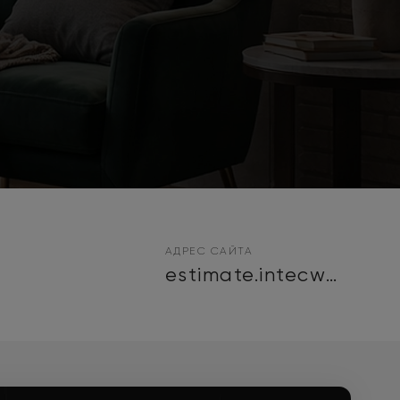
АДРЕС САЙТА
estimate.intecwork2.ru