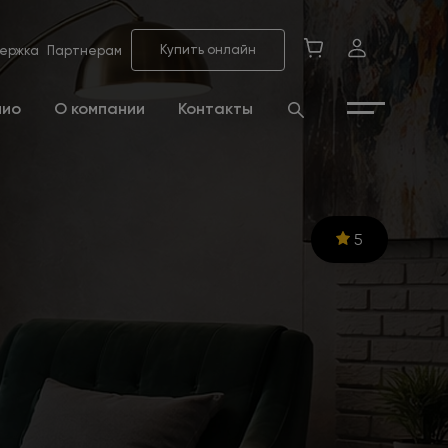
Купить онлайн
ержка
Партнерам
лио
О компании
Контакты
5