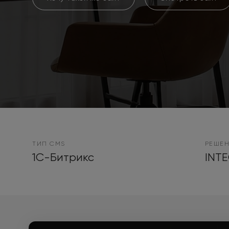
ТИП CMS
РЕШЕН
1С-Битрикс
INTE