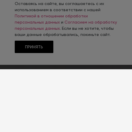
Оставаясь на сайте, вы соглашаетесь с их
использованием в соответствии с нашей
Политикой в отношении обработки
персональных данных
и
Согласием на обработку
персональных данных
. Если вы не хотите, чтобы
ваши данные обрабатывались, покиньте сайт.
ПРИНЯТЬ
ТИП CMS
1С-Битрикс
РЕШЕНИЕ САЙТА
INTEC.Universe