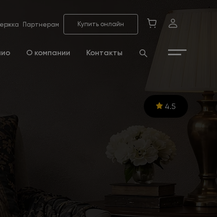
Купить онлайн
ержка
Партнерам
лио
О компании
Контакты
4.5