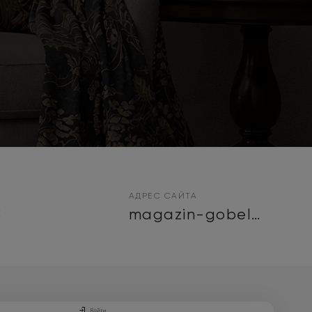
АДРЕС САЙТА
C
magazin-gobelenov.ru