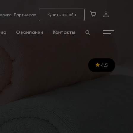
Купить онлайн
ержка
Партнерам
лио
О компании
Контакты
4.5