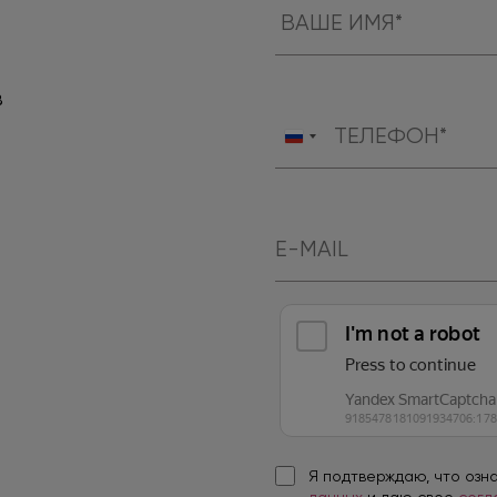
в
Россия
+7
Я подтверждаю, что озн