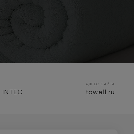
АДРЕС САЙТА
 INTEC
towell.ru