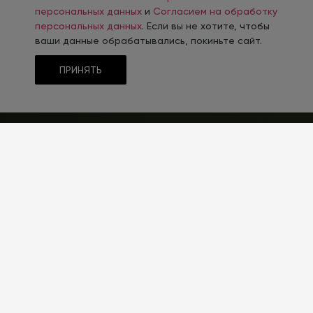
персональных данных
и
Согласием на обработку
персональных данных
. Если вы не хотите, чтобы
ваши данные обрабатывались, покиньте сайт.
ПРИНЯТЬ
ТЕМАТИКА
Дроны, Роботы, Квадрокоптеры
ТИП CMS
1С-Битрикс