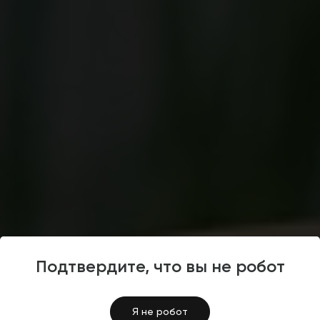
Подтвердите, что вы не робот
Сайты партнеров
4.5
Я не робот