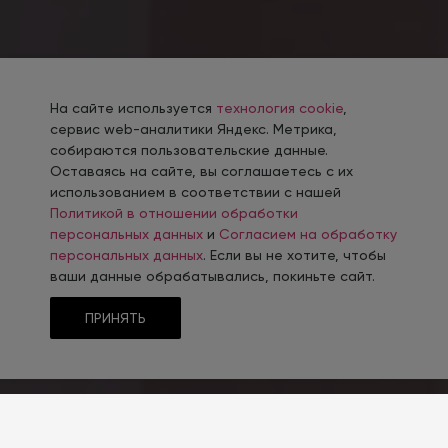
На сайте используется
технология cookie
,
сервис web-аналитики Яндекс. Метрика,
собираются пользовательские данные.
Оставаясь на сайте, вы соглашаетесь с их
использованием в соответствии с нашей
Политикой в отношении обработки
персональных данных
и
Согласием на обработку
персональных данных
. Если вы не хотите, чтобы
ваши данные обрабатывались, покиньте сайт.
ПРИНЯТЬ