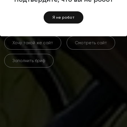
электротранспорта
Segwave.ru
Я не робот
Хочу такой же сайт
Смотреть сайт
Заполнить бриф