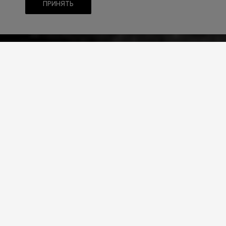
ПРИНЯТЬ
ТЕМАТИКА
Электротранспорт
ТИП CMS
1С-Битрикс
РЕШЕНИЕ САЙТА
INTEC.Universe
РАЗРАБОТЧИК
Партнер INTEC