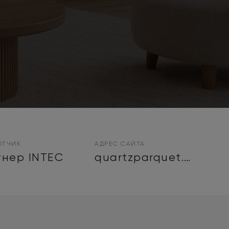
ОТЧИК
АДРЕС САЙТА
нер INTEC
quartzparquet.pro