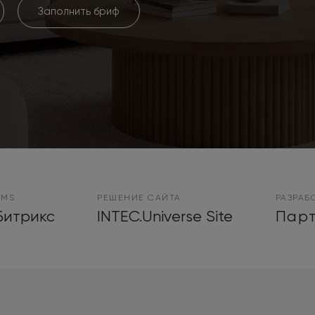
Заполнить бриф
CMS
РЕШЕНИЕ САЙТА
РАЗРАБ
Битрикс
INTEC.Universe Site
Парт