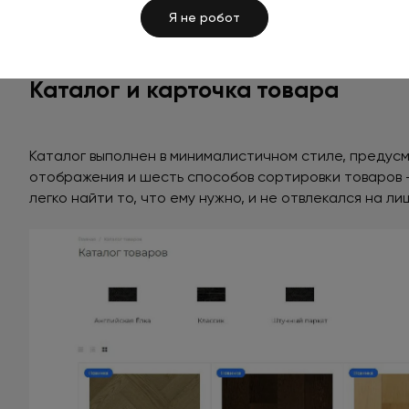
Я не робот
Каталог и карточка товара
Каталог выполнен в минималистичном стиле, предус
отображения и шесть способов сортировки товаров —
легко найти то, что ему нужно, и не отвлекался на ли