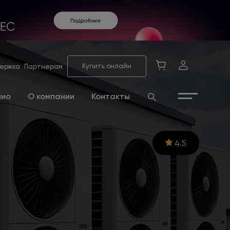
Купить онлайн
ержка
Партнерам
лио
О компании
Контакты
4.5