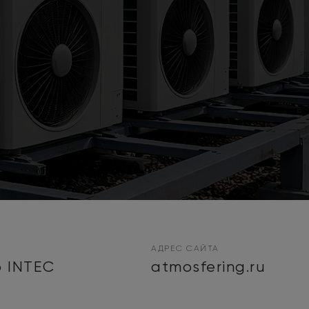
АДРЕС САЙТА
 INTEC
atmosfering.ru