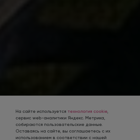
На сайте используется
технология cookie
,
сервис web-аналитики Яндекс. Метрика,
собираются пользовательские данные.
Оставаясь на сайте, вы соглашаетесь с их
использованием в соответствии с нашей