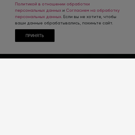
Политикой в отношении обработки
персональных данных
и
Согласием на обработку
персональных данных
. Если вы не хотите, чтобы
ваши данные обрабатывались, покиньте сайт.
ПРИНЯТЬ
ТЕМАТИКА
Инфраструктура
ТИП CMS
1С-Битрикс
РЕШЕНИЕ САЙТА
INTEC.UniBox