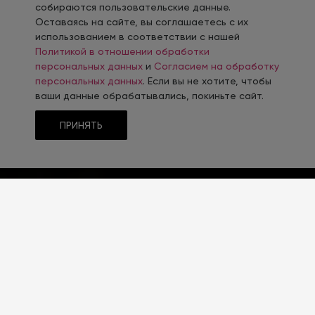
собираются пользовательские данные.
Оставаясь на сайте, вы соглашаетесь с их
использованием в соответствии с нашей
Политикой в отношении обработки
персональных данных
и
Согласием на обработку
персональных данных
. Если вы не хотите, чтобы
ваши данные обрабатывались, покиньте сайт.
ПРИНЯТЬ
ТЕМАТИКА
Грузоперевозки
ТИП CMS
1С-Битрикс