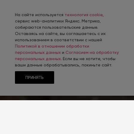
На сайте используется
технология cookie
,
сервис web-аналитики Яндекс. Метрика,
собираются пользовательские данные.
Оставаясь на сайте, вы соглашаетесь с их
использованием в соответствии с нашей
Политикой в отношении обработки
персональных данных
и
Согласием на обработку
персональных данных
. Если вы не хотите, чтобы
ваши данные обрабатывались, покиньте сайт.
ПРИНЯТЬ
ТЕМАТИКА
Строительство и ремонт