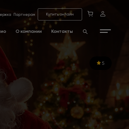
Купить онлайн
ержка
Партнерам
лио
О компании
Контакты
5