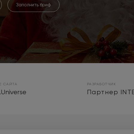
Заполнить бриф
Е САЙТА
РАЗРАБОТЧИК
.Universe
Партнер INT