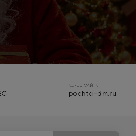
АДРЕС САЙТА
EC
pochta-dm.ru