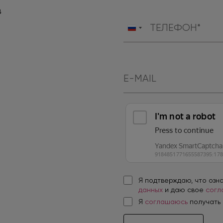
в
Россия
+7
Я подтверждаю, что озн
данных
и даю свое
согл
Я
соглашаюсь
получать