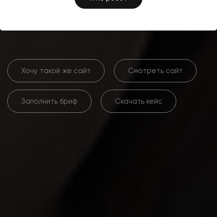
сайта для стоматологии
«Мир улыбок»
Хочу такой же сайт
Смотреть сайт
Заполнить бриф
Скачать кейс