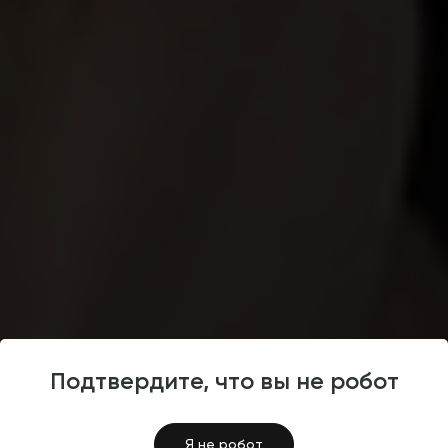
Корпоративный сайт
5
Подтвердите, что вы не робот
Разработка корпоративного
Я не робот