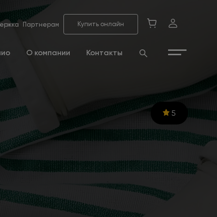
Купить онлайн
ержка
Партнерам
лио
О компании
Контакты
5