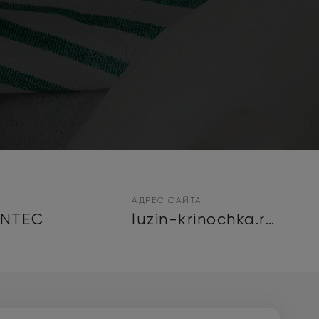
АДРЕС САЙТА
INTEC
luzin-krinochka.ru