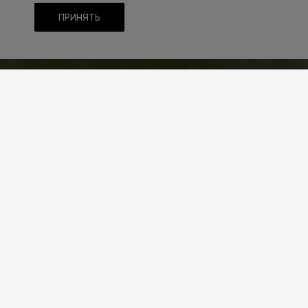
ПРИНЯТЬ
ТЕМАТИКА
Строительство
ТИП CMS
1С-Битрикс
РЕШЕНИЕ САЙТА
INTEC.UniBox