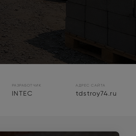
РАЗРАБОТЧИК
АДРЕС САЙТА
INTEC
tdstroy74.ru