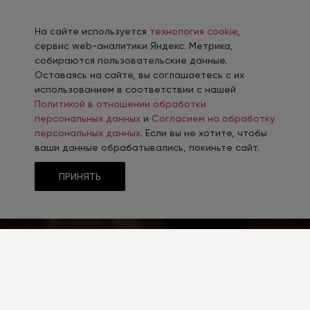
На сайте используется
технология cookie
,
сервис web-аналитики Яндекс. Метрика,
собираются пользовательские данные.
Оставаясь на сайте, вы соглашаетесь с их
использованием в соответствии с нашей
Политикой в отношении обработки
персональных данных
и
Согласием на обработку
персональных данных
. Если вы не хотите, чтобы
ваши данные обрабатывались, покиньте сайт.
ПРИНЯТЬ
ТЕМАТИКА
Продукты