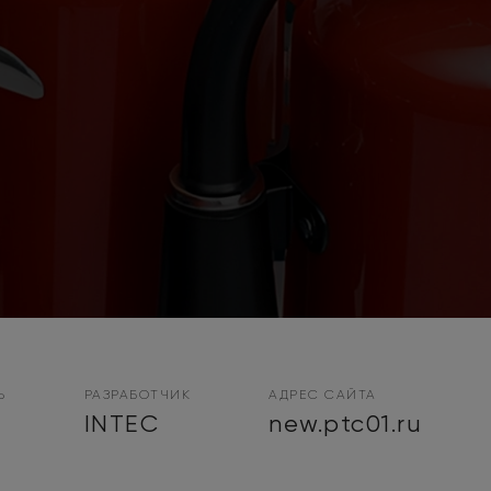
Ь
РАЗРАБОТЧИК
АДРЕС САЙТА
INTEC
new.ptc01.ru