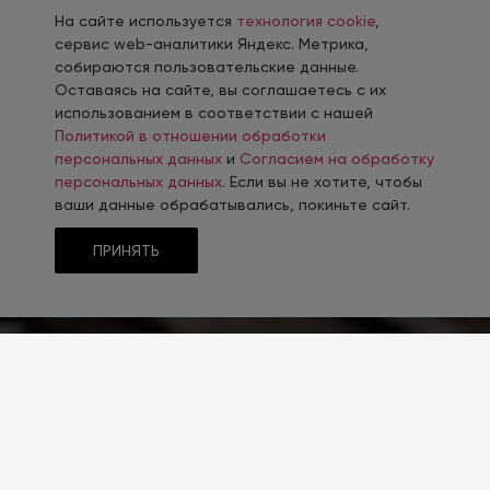
На сайте используется
технология cookie
,
сервис web-аналитики Яндекс. Метрика,
собираются пользовательские данные.
Оставаясь на сайте, вы соглашаетесь с их
использованием в соответствии с нашей
Политикой в отношении обработки
персональных данных
и
Согласием на обработку
персональных данных
. Если вы не хотите, чтобы
ваши данные обрабатывались, покиньте сайт.
ПРИНЯТЬ
ТЕМАТИКА
Оружие