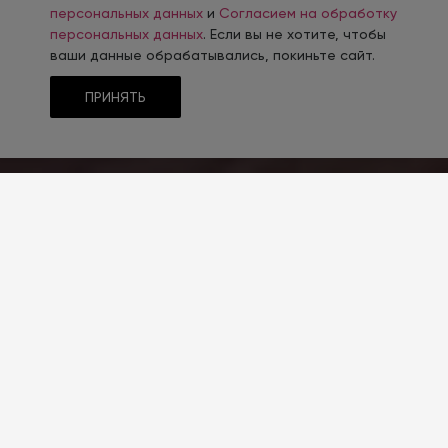
персональных данных
и
Согласием на обработку
персональных данных
. Если вы не хотите, чтобы
ваши данные обрабатывались, покиньте сайт.
ПРИНЯТЬ
ТЕМАТИКА
Декор
РЕШЕНИЕ САЙТА
INTEC.Universe
РАЗРАБОТЧИК
Партнер INTEC