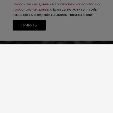
персональных данных
и
Согласием на обработку
персональных данных
. Если вы не хотите, чтобы
ваши данные обрабатывались, покиньте сайт.
ПРИНЯТЬ
ТЕМАТИКА
Часы
ТИП CMS
1С-Битрикс
РЕШЕНИЕ САЙТА
INTEC.Universe