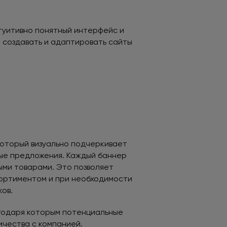
туитивно понятный интерфейс и
 создавать и адаптировать сайты
который визуально подчеркивает
ые предложения. Каждый баннер
ыми товарами. Это позволяет
сортиментом и при необходимости
ков.
годаря которым потенциальные
ичества с компанией.