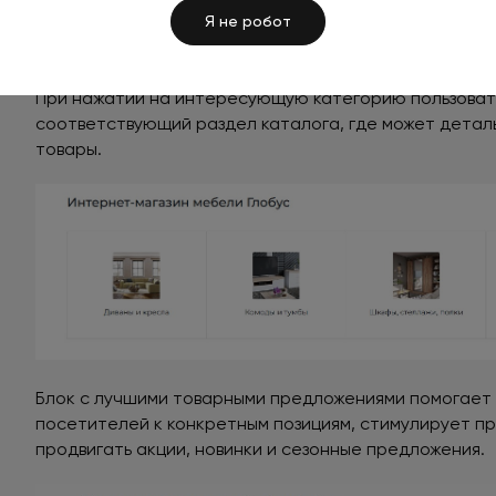
Под основным баннером и преимуществами распола
Я не робот
категории продукции. Каждая из них представлена в 
изображением и названием, что помогает быстро со
При нажатии на интересующую категорию пользоват
соответствующий раздел каталога, где может детал
товары.
Блок с лучшими товарными предложениями помогает 
посетителей к конкретным позициям, стимулирует п
продвигать акции, новинки и сезонные предложения.