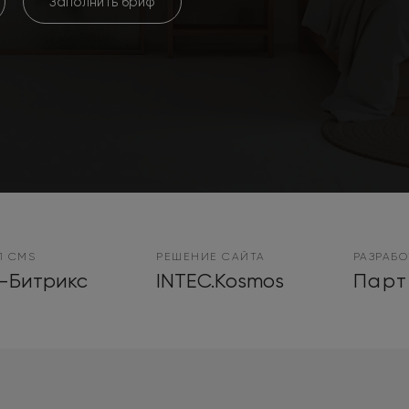
Заполнить бриф
П CMS
РЕШЕНИЕ САЙТА
РАЗРАБ
-Битрикс
INTEC.Kosmos
Парт