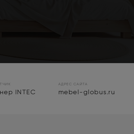
ОТЧИК
АДРЕС САЙТА
нер INTEC
mebel-globus.ru