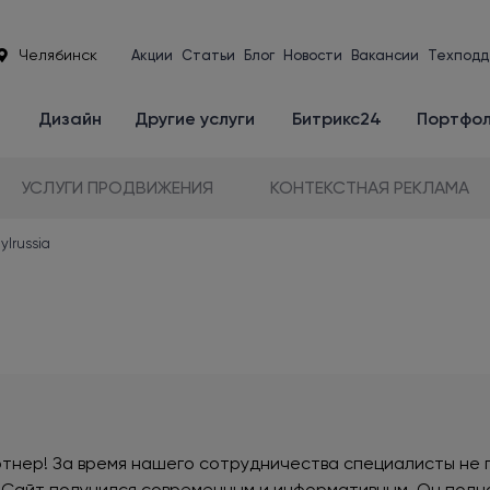
Челябинск
Акции
Статьи
Блог
Новости
Вакансии
Техподд
е
Дизайн
Другие услуги
Битрикс24
Портфо
УСЛУГИ ПРОДВИЖЕНИЯ
КОНТЕКСТНАЯ РЕКЛАМА
ylrussia
тнер! За время нашего сотрудничества специалисты не 
ь. Сайт получился современным и информативным. Он полн