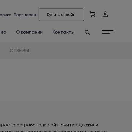
Купить онлайн
ержка
Партнерам
лио
О компании
Контакты
ОТЗЫВЫ
просто разработали сайт, они предложили
остью отвечает на все вопросы, которые могут