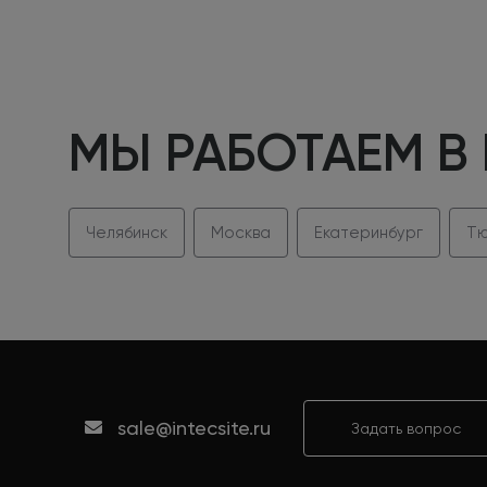
МЫ РАБОТАЕМ В
Челябинск
Москва
Екатеринбург
Тю
sale@intecsite.ru
Задать вопрос