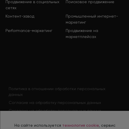
Продвижение в социальных
Поисковое продвижение
сетях
Контент-завод
Промышленный интернет-
маркетинг
Performance-маркетинг
Продвижение на
маркетплейсах
Политика в отношении обработки персональных
данных
Согласие на обработку персональных данных
Согласие на обработку персональных данных
соискателя
Политика использования файлов cookie
На сайте используется
технология cookie
, сервис