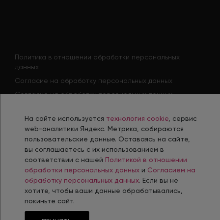
Политика в отношении обработки персональных
данных
Согласие на обработку персональных данных
Согласие на обработку персональных данных
соискателя
Политика использования файлов cookie
На сайте используется
технология cookie
, сервис
web-аналитики Яндекс. Метрика, собираются
Согласие на получение рекламной рассылки
пользовательские данные. Оставаясь на сайте,
вы соглашаетесь с их использованием в
соответствии с нашей
Политикой в отношении
обработки персональных данных
и
Согласием на
Разработка, сопровождение и продвижение сайтов в г. Челябинск
обработку персональных данных
. Если вы не
хотите, чтобы ваши данные обрабатывались,
© 2006-
2026
Интернет-Агентство INTEC
покиньте сайт.