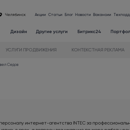
Челябинск
Акции
Статьи
Блог
Новости
Вакансии
Техподд
е
Дизайн
Другие услуги
Битрикс24
Портфо
УСЛУГИ ПРОДВИЖЕНИЯ
КОНТЕКСТНАЯ РЕКЛАМА
авел Седов
ерсоналу интернет-агентства INTEC за профессиональну
нялись в срок, а вопросы возникавшие по мере работы ре