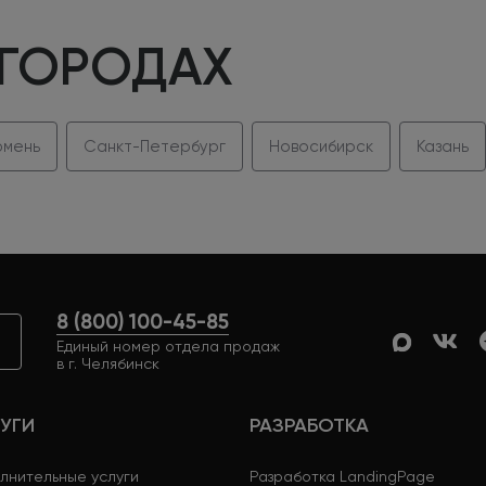
 ГОРОДАХ
мень
Санкт-Петербург
Новосибирск
Казань
8 (800) 100-45-85
Единый номер отдела продаж
в г. Челябинск
УГИ
РАЗРАБОТКА
лнительные услуги
Разработка LandingPage