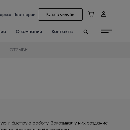
Купить онлайн
ержка
Партнерам
лио
О компании
Контакты
ОТЗЫВЫ
ю и быструю работу. Заказывал у них создание
шались без каких либо проблем.