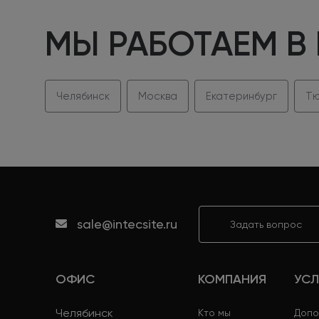
МЫ РАБОТАЕМ В
Челябинск
Москва
Екатеринбург
Тю
sale@intecsite.ru
Задать вопрос
ОФИС
КОМПАНИЯ
УСЛ
Челябинск
Кто мы
Допо