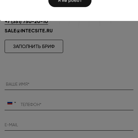
Я не робот
+7 (351) 777-80-70
+7 (351) 777-30-62
+7 (922) 750-20-10
+7 (351) 750-20-10
SALE@INTECSITE.RU
ЗАПОЛНИТЬ БРИФ
Россия
+7