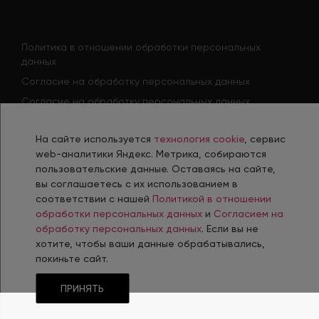
Политика в отношении обработки персональных
данных
Согласие на обработку персональных данных
Согласие на обработку персональных данных
соискателя
Политика использования файлов cookie
На сайте используется
технология cookie
, сервис
web-аналитики Яндекс. Метрика, собираются
Согласие на получение рекламной рассылки
пользовательские данные. Оставаясь на сайте,
вы соглашаетесь с их использованием в
соответствии с нашей
Политикой в отношении
Разработка, сопровождение и продвижение сайтов в г. Челябинск
обработки персональных данных
и
Согласием на
обработку персональных данных
. Если вы не
хотите, чтобы ваши данные обрабатывались,
© 2006-
2026
Интернет-Агентство INTEC
покиньте сайт.
ПРИНЯТЬ