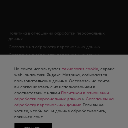
Политика в отношении обработки персональных
данных
Согласие на обработку персональных данных
Согласие на обработку персональных данных
соискателя
Политика использования файлов cookie
На сайте используется
технология cookie
, сервис
web-аналитики Яндекс. Метрика, собираются
Согласие на получение рекламной рассылки
пользовательские данные. Оставаясь на сайте,
вы соглашаетесь с их использованием в
соответствии с нашей
Политикой в отношении
обработки персональных данных
и
Согласием на
Разработка, сопровождение и продвижение сайтов в г. Челябинск
обработку персональных данных
. Если вы не
хотите, чтобы ваши данные обрабатывались,
© 2006-
2026
Интернет-Агентство INTEC
покиньте сайт.