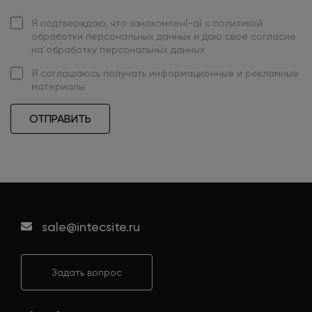
Я подтверждаю, что ознакомлен(-а) с
политикой
обработки персональных данных
и даю свое
согласие
на обработку персональных данных
Я
соглашаюсь
получать информационные и рекламные
материалы
ОТПРАВИТЬ
sale@intecsite.ru
Задать вопрос