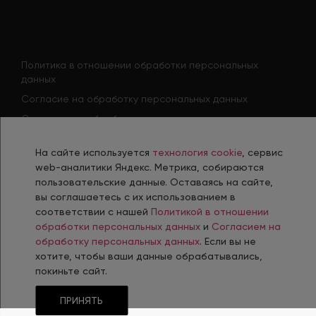
Политика в отношении обработки персональных
данных
Согласие на обработку персональных данных
Согласие на обработку персональных данных
соискателя
Политика использования файлов cookie
На сайте используется
технология cookie
, сервис
web-аналитики Яндекс. Метрика, собираются
Согласие на получение рекламной рассылки
пользовательские данные. Оставаясь на сайте,
вы соглашаетесь с их использованием в
соответствии с нашей
Политикой в отношении
обработки персональных данных
и
Согласием на
Разработка, сопровождение и продвижение сайтов в г. Челябинск
обработку персональных данных
. Если вы не
хотите, чтобы ваши данные обрабатывались,
© 2006-
2026
Интернет-Агентство INTEC
покиньте сайт.
ПРИНЯТЬ